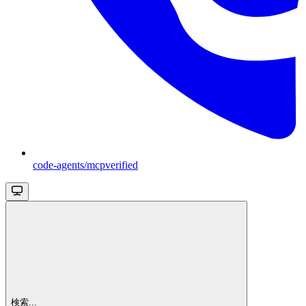
code-agents/mcpverified
検索...