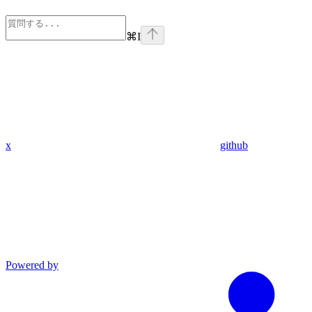
⌘
I
x
github
Powered by