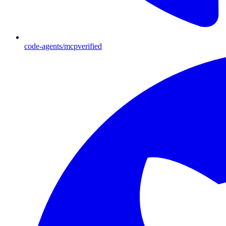
code-agents/mcpverified